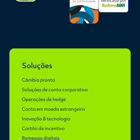
Verificada por
Soluções
Câmbio pronto
Soluções de conta corporativa
Operações de hedge
Conta em moeda estrangeira
Inovação & tecnologia
Cartão de incentivo
Remessas digitais