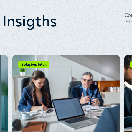
 Insigths
Con
int
Soluções Intex