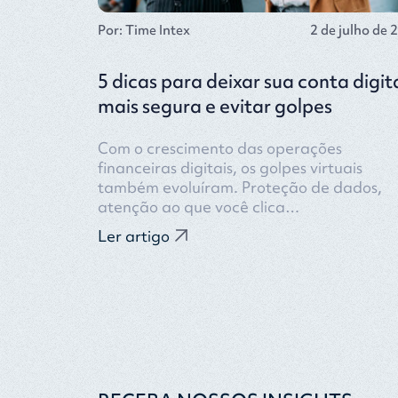
Por: Time Intex
2 de julho de 
5 dicas para deixar sua conta digit
mais segura e evitar golpes
Com o crescimento das operações
financeiras digitais, os golpes virtuais
também evoluíram. Proteção de dados,
atenção ao que você clica…
Ler artigo