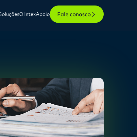
Fale conosco
Soluções
O Intex
Apoio