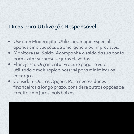
Dicas para Utilização Responsável
Use com Moderação: Utilize o Cheque Especial
apenas em situações de emergência ou imprevistos.
Monitore seu Saldo: Acompanhe o saldo da sua conta
para evitar surpresas e juros elevados.
Planeje seu Orçamento: Procure pagar o valor
utilizado o mais rápido possível para minimizar os
encargos.
Considere Outras Opções: Para necessidades
financeiras a longo prazo, considere outras opções de
crédito com juros mais baixos.